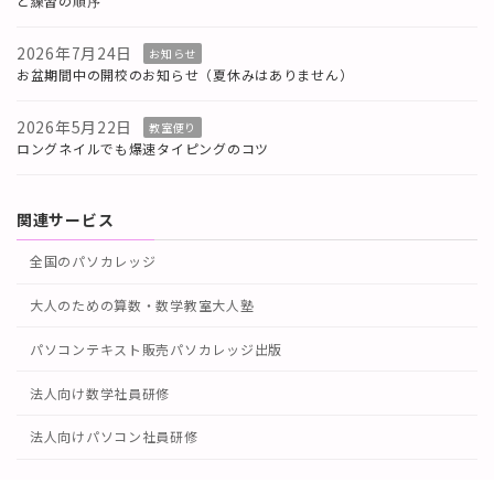
と練習の順序
2026年7月24日
お知らせ
お盆期間中の開校のお知らせ（夏休みはありません）
2026年5月22日
教室便り
ロングネイルでも爆速タイピングのコツ
関連サービス
全国のパソカレッジ
大人のための算数・数学教室大人塾
パソコンテキスト販売パソカレッジ出版
法人向け数学社員研修
法人向けパソコン社員研修
Copyright © パソコン教室パソカレッジ高田馬場駅前-新宿区のパソコンスク