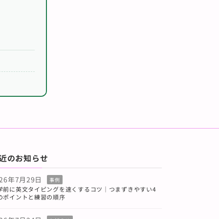
近のお知らせ
026年7月29日
事例
学前に英文タイピングを速くするコツ｜つまずきやすい4
のポイントと練習の順序