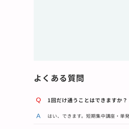
かり学びたい方へ。平日毎日1.5時間通い放
題。Word・Excel・PowerPointを複数ま
とめて習得したい方に最適です。
詳細を見る
よくある質問
1回だけ通うことはできますか？
はい、できます。短期集中講座・単