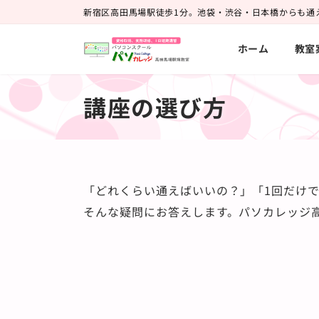
コ
ナ
新宿区高田馬場駅徒歩1分。池袋・渋谷・日本橋からも通
ン
ビ
ホーム
教室
テ
ゲ
ン
ー
ツ
シ
講座の選び方
へ
ョ
ス
ン
キ
に
ッ
移
「どれくらい通えばいいの？」「1回だけ
プ
動
そんな疑問にお答えします。パソカレッジ