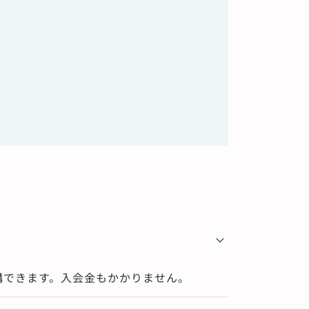
からない」。職種別に求められるスキルの
目安と、短期で習得する方法をご案内しま
す。
詳細を見る
講できます。入会金もかかりません。