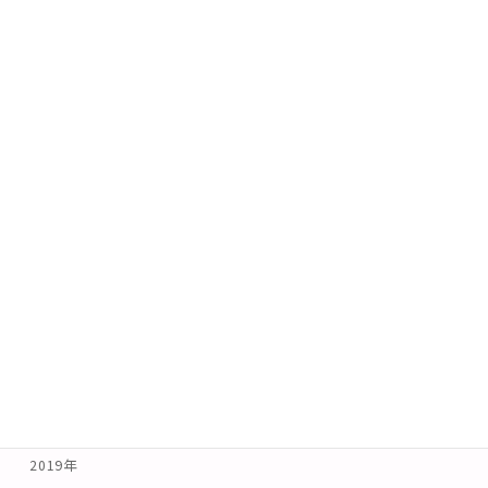
2026年5月9日
年ごと投稿
2026年
2025年
2024年
2023年
2022年
2021年
2020年
2019年