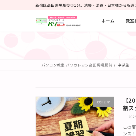
コ
ナ
新宿区高田馬場駅徒歩1分。池袋・渋谷・日本橋からも通
ン
ビ
ホーム
教室
テ
ゲ
ン
ー
ツ
シ
へ
ョ
ス
ン
パソコン教室 パソカレッジ高田馬場駅前
中学生
キ
に
ッ
移
プ
動
【2
お知らせ
割ス
20
この夏
ンス