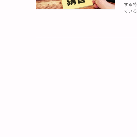
する
ている