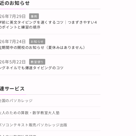
近のお知らせ
026年7月29日
事例
学前に英文タイピングを速くするコツ｜つまずきやすい4
のポイントと練習の順序
026年7月24日
お知らせ
盆期間中の開校のお知らせ（夏休みはありません）
026年5月22日
教室便り
ングネイルでも爆速タイピングのコツ
連サービス
全国のパソカレッジ
大人のための算数・数学教室大人塾
パソコンテキスト販売パソカレッジ出版