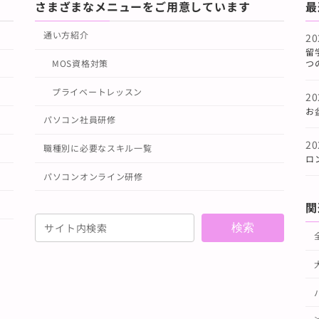
さまざまなメニューをご用意しています
最
通い方紹介
2
留
つ
MOS資格対策
プライベートレッスン
2
お
パソコン社員研修
2
職種別に必要なスキル一覧
ロ
パソコンオンライン研修
関
検索