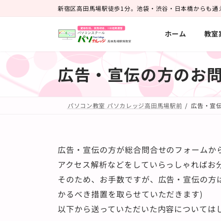
コ
ナ
新宿区高田馬場駅徒歩1分。池袋・渋谷・日本橋からも通
ン
ビ
ホーム
教室
テ
ゲ
ン
ー
ツ
シ
広告・宣伝の方のお
へ
ョ
ス
ン
パソコン教室 パソカレッジ高田馬場駅前
広告・宣
キ
に
ッ
移
プ
動
広告・宣伝の方が総合問合せのフォームか
アクセス解析などをしていらっしゃればお
そのため、お手数ですが、広告・宣伝の方
かるべき措置を取らせていただきます)
以下から送っていただいた内容については