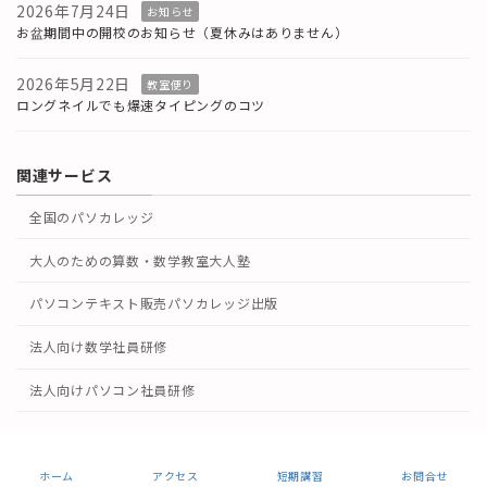
2026年7月24日
お知らせ
お盆期間中の開校のお知らせ（夏休みはありません）
2026年5月22日
教室便り
ロングネイルでも爆速タイピングのコツ
関連サービス
全国のパソカレッジ
大人のための算数・数学教室大人塾
パソコンテキスト販売パソカレッジ出版
法人向け数学社員研修
法人向けパソコン社員研修
Copyright © パソコン教室パソカレッジ高田馬場駅前-新宿区のパソコンスク
ール All Rights Reserved.
ホーム
アクセス
短期講習
お問合せ